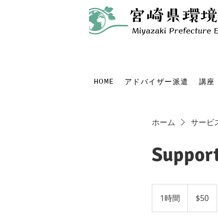
HOME
アドバイザー派遣
講座
ホーム
サービ
Support
50
米
1時間
1
$50
ド
ル
時