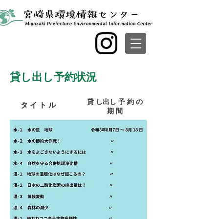
貸し出し予約状況
貸 し出し 予 約 の
​タ イ ト ル
期 間