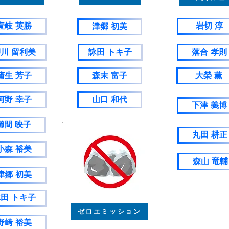
壹岐 英勝
岩切 淳
津郷 初美
川 留利美
詠田 トキ子
落合 孝則
蒲生 芳子
森末 富子
大榮 薫
河野 幸子
山口 和代
下津 義博
櫛間 映子
丸田 耕正
小森 裕美
森山 竜輔
津郷 初美
田 トキ子
ゼロエミッション
野﨑 裕美