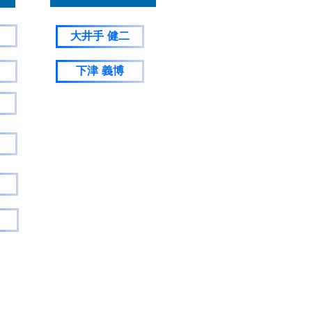
大井手 健二
下津 義博