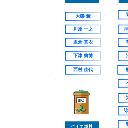
大榮 薫
川原 一之
押
坂倉 真衣
下津 義博
西村 佳代
詠
バイオ燃料