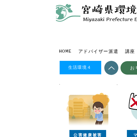
HOME
アドバイザー派遣
講座
生活環境４
お
公害健康被害